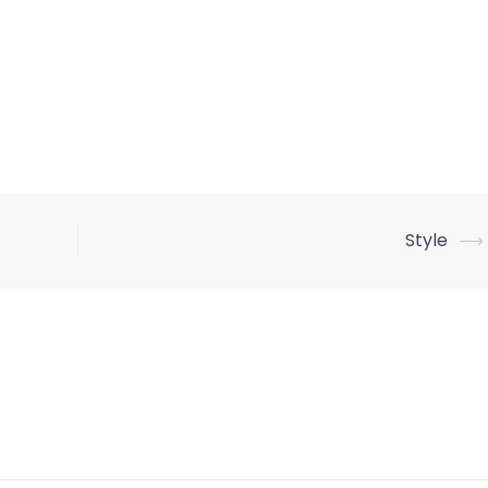
Style
⟶