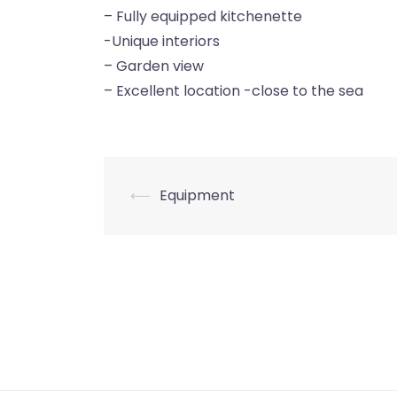
– Fully equipped kitchenette
-Unique interiors
– Garden view
– Excellent location -close to the sea
Nawigacja
⟵
Equipment
wpisu