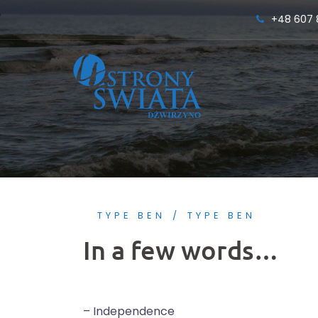
Przejdź
+48 607 
do
treści
TYPE BEN
TYPE BEN
In a few words…
– Independence