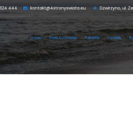
824 444
kontakt@4stronyswiata.eu
Dźwirzyno, ul. Ż
O nas
Dom Gościnny
Pakiety
Cennik
K