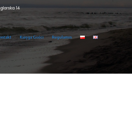
eglarska 14
ontakt
Księga Gości
Regulamin