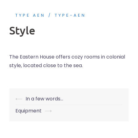
TYPE AEN
TYPE-AEN
Style
The Eastern House offers cozy rooms in colonial
style, located close to the sea.
Nawigacja
⟵
In a few words…
wpisu
Equipment
⟶