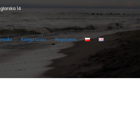
eglarska 14
ontakt
Księga Gości
Regulamin