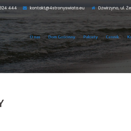
824 444
kontakt@4stronyswiata.eu
Dźwirzyno, ul. Ż
O nas
Dom Gościnny
Pakiety
Cennik
K
Y