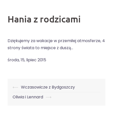
Hania z rodzicami
Dziękujemy za wakacje w przemiłej atmosferze, 4
strony świata to miejsce z duszą…
środa, 15, lipiec 2015
Nawigacja
⟵
Wczasowicze z Bydgoszczy
wpisu
Oliwia i Lennard
⟶