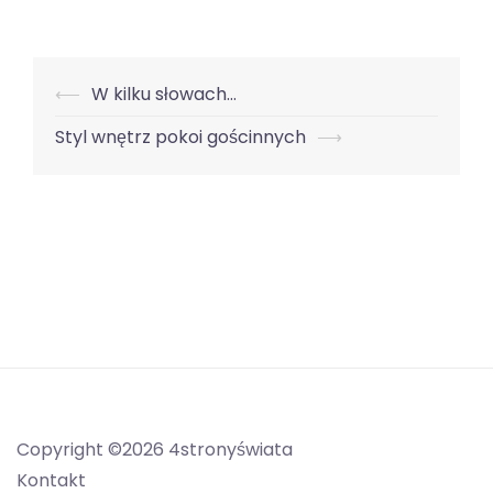
Nawigacja
⟵
W kilku słowach…
wpisu
Styl wnętrz pokoi gościnnych
⟶
Copyright ©2026 4stronyświata
Kontakt