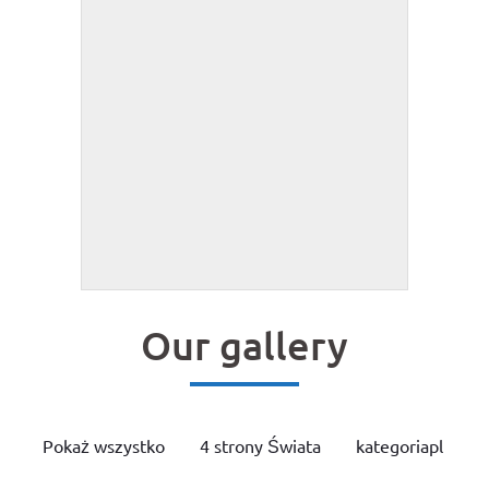
Ogród
Wszystkie apartamenty są z widokiem na
ogród.
Our gallery
Pokaż wszystko
4 strony Świata
kategoriapl