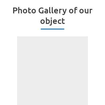
Photo Gallery of our
object
ZEBRY PASKI, salon - apartament 4
os.
Apartament dwupokojowy, na parterze, o
powierzchni 38 m, składa się z salonu z