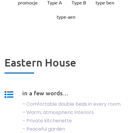
promocje
Type A
Type B
type ben
type-aen
Eastern House
in a few words…
– Comfortable double beds in every room
– Warm, atmospheric interiors
– Private kitchenette
– Peaceful garden